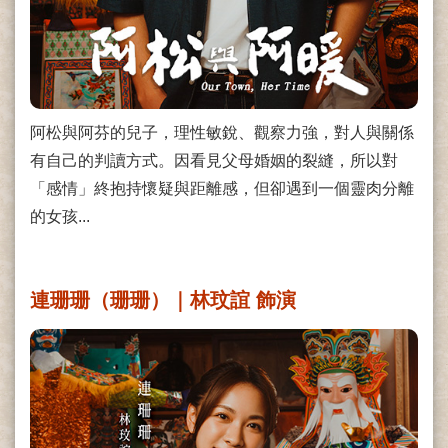
阿松與阿芬的兒子，理性敏銳、觀察力強，對人與關係
有自己的判讀方式。因看見父母婚姻的裂縫，所以對
「感情」終抱持懷疑與距離感，但卻遇到一個靈肉分離
的女孩...
連珊珊（珊珊）｜林玟誼 飾演