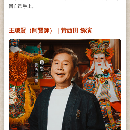
回自己手上。
王聰賢（阿賢師）｜黃西田 飾演