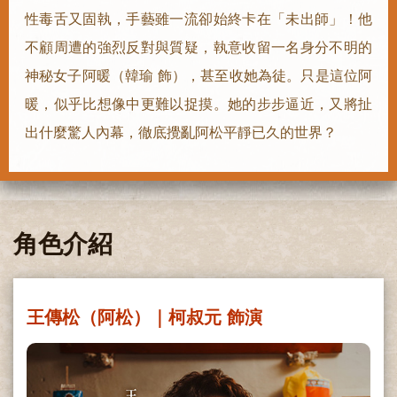
性毒舌又固執，手藝雖一流卻始終卡在「未出師」！他
不顧周遭的強烈反對與質疑，執意收留一名身分不明的
神秘女子阿暖（韓瑜 飾），甚至收她為徒。只是這位阿
暖，似乎比想像中更難以捉摸。她的步步逼近，又將扯
出什麼驚人內幕，徹底攪亂阿松平靜已久的世界？
角色介紹
王傳松（阿松）｜柯叔元 飾演