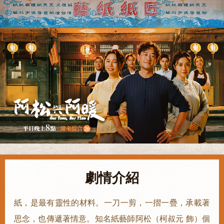
劇情介紹
紙，是最有靈性的材料。一刀一剪，一摺一疊，承載著
思念，也傳遞著情意。知名紙藝師阿松（柯叔元 飾）個