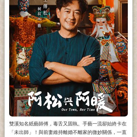
雙溪知名紙藝師傅，毒舌又固執。手藝一流卻始終卡在
「未出師」！與前妻維持離婚不離家的微妙關係，一直