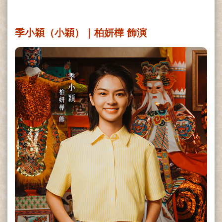
季小穎（小穎）｜柏妍樺 飾演