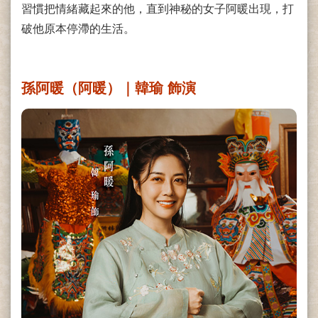
習慣把情緒藏起來的他，直到神秘的女子阿暖出現，打
破他原本停滯的生活。
孫阿暖（阿暖）｜韓瑜 飾演