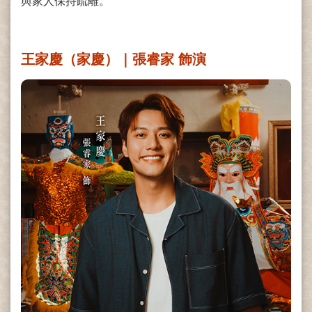
與家人保持疏離。
王家慶（家慶）｜張睿家 飾演