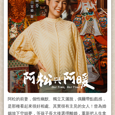
阿松的前妻，個性幽默、獨立又灑脫，偶爾帶點戲感，
是那種看起來很好相處、其實很有主見的女人！曾為婚
姻放下空姐夢，等孩子長大後選擇離婚，重新把人生拿