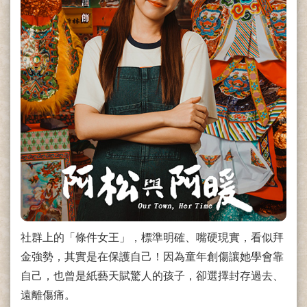
社群上的「條件女王」，標準明確、嘴硬現實，看似拜
金強勢，其實是在保護自己！因為童年創傷讓她學會靠
自己，也曾是紙藝天賦驚人的孩子，卻選擇封存過去、
遠離傷痛。