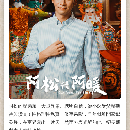
阿松的親弟弟，天賦異稟、聰明自信，從小深受父親期
待與讚賞！性格理性務實，做事果斷，早年就離開家鄉
發展，在商界闖出一片天，然而外表光鮮的他，卻長期