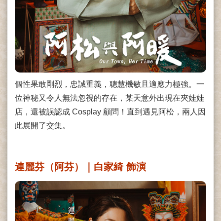
個性果敢剛烈，忠誠重義，聰慧機敏且適應力極強。一
位神秘又令人無法忽視的存在，某天意外出現在夾娃娃
店，還被誤認成 Cosplay 顧問！直到遇見阿松，兩人因
此展開了交集。
連麗芬（阿芬）｜白家綺 飾演