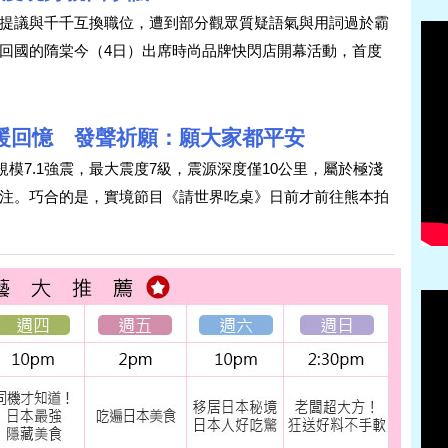
提議與千千互換職位，遭到部分觀眾質疑語氣與用詞過於霸
回國的隋棠今（4日）出席時尚品牌快閃店開幕活動，首度
溫暖回憶 發聲祈願：願大家都平安
規模7.1強震，最大震度7級，震源深度僅10公里，屬於極淺
注。巧合的是，實境節目《請世界吃桌》日前才前往熊本拍