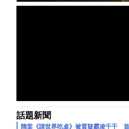
話題新聞
隋棠《請世界吃桌》被質疑霸凌千千 