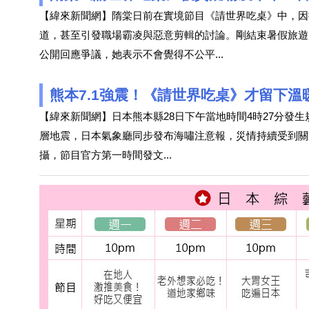
【緯來新聞網】隋棠日前在實境節目《請世界吃桌》中，因
道，甚至引發職場霸凌與惡意剪輯的討論。剛結束暑假旅遊
公開回應爭議，她表示不會覺得不公平
...
熊本7.1強震！《請世界吃桌》才留下
【緯來新聞網】日本熊本縣28日下午當地時間4時27分發生
層地震，日本氣象廳同步發布海嘯注意報，災情持續受到關
攝，節目官方第一時間發文
...