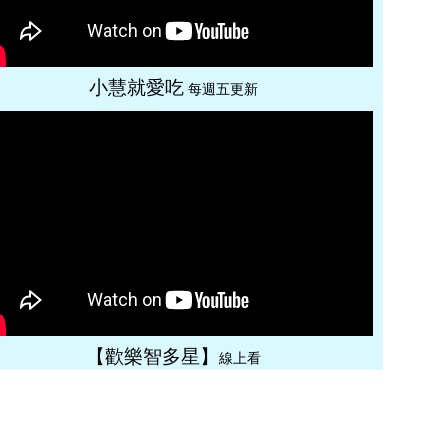
小慧就愛吃
每週五更新
【歡樂智多星】
線上看